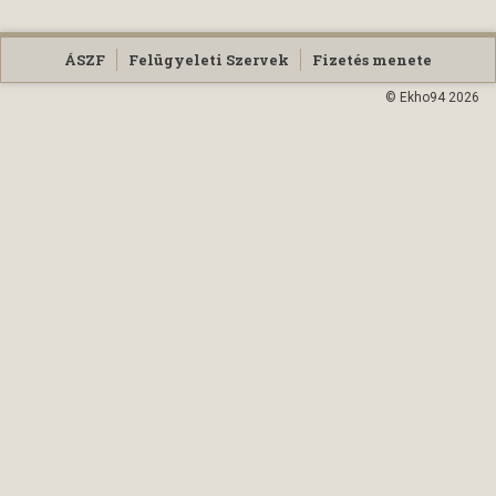
ÁSZF
Felügyeleti Szervek
Fizetés menete
© Ekho94 2026