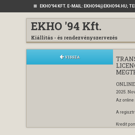
EKHO'94 KFT. E-MAIL: EKHO94@EKHO94.HU; TEL.
EKHO '94 Kft.
Kiállítás - és rendezvényszervezés
VISSZA
TRANS
LICEN
MEGTE
ONLINE
2025. No
Az online
A regisztr
Kredit pon