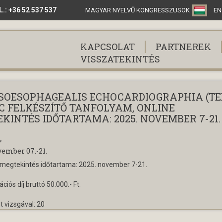
: +36 52 537 537
MAGYAR NYELVŰ KONGRESSZUSOK
EN
KAPCSOLAT
PARTNEREK
VISSZATEKINTÉS
OESOPHAGEALIS ECHOCARDIOGRAPHIA (TE
C FELKÉSZÍTŐ TANFOLYAM, ONLINE
KINTÉS IDŐTARTAMA: 2025. NOVEMBER 7-21.
,
vember 07.-21.
 megtekintés időtartama: 2025. november 7-21.
ációs díj bruttó 50.000.- Ft.
t vizsgával: 20