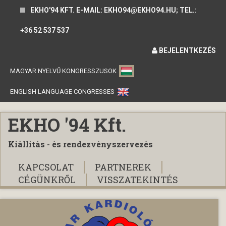
EKHO'94 KFT. E-MAIL: EKHO94@EKHO94.HU; TEL.:
+36 52 537 537
BEJELENTKEZÉS
MAGYAR NYELVŰ KONGRESSZUSOK
ENGLISH LANGUAGE CONGRESSES
EKHO '94 Kft.
Kiállítás - és rendezvényszervezés
KAPCSOLAT
PARTNEREK
CÉGÜNKRŐL
VISSZATEKINTÉS